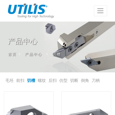
产品中心
首页
>
产品中心
>
切槽
毛坯
前扫
切槽
螺纹
后扫
仿型
切断
倒角
刀柄