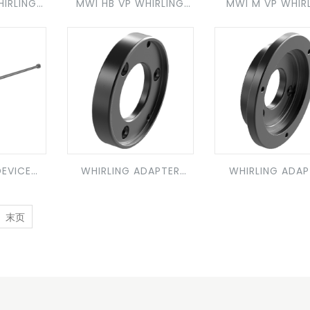
HIRLING
MWI HB VP WHIRLING
MWI M VP WHIR
INSERT
INSERT
DEVICE
WHIRLING ADAPTER
WHIRLING ADAP
MWA
MWA
末页