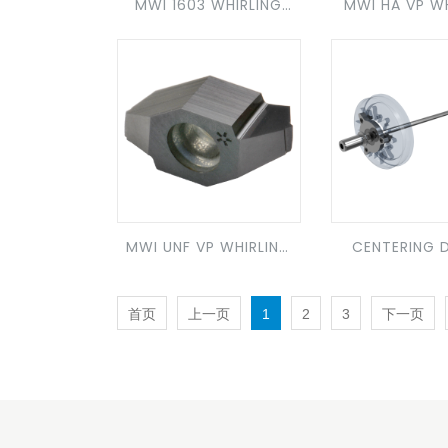
MWI 1603 WHIRLING
MWI HA VP W
INSERT
INSERT
MWI UNF VP WHIRLING
CENTERING 
INSERT
MWV
首页
上一页
1
2
3
下一页