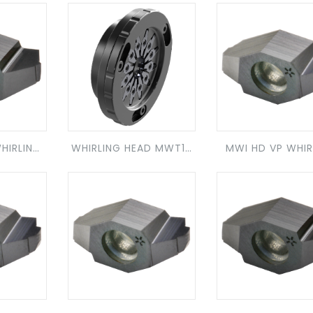
HIRLING
WHIRLING HEAD MWT15
MWI HD VP WHIR
'QUICKCHANGE'
INSERT