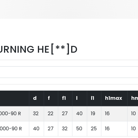
URNING HE[**]D
d
f
f1
l
l1
h1max
h
000-90 R
32
22
27
40
19
16
10
000-90 R
40
27
32
50
25
16
10