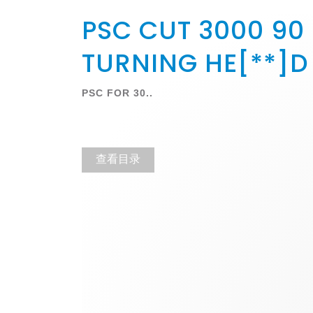
PSC CUT 3000 90
TURNING HE[**]D
PSC FOR 30..
查看目录