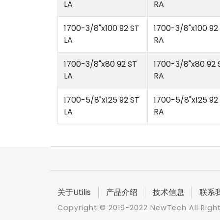
LA
RA
1700-3/8"x100 92 ST
1700-3/8"x100 92
LA
RA
1700-3/8"x80 92 ST
1700-3/8"x80 92 
LA
RA
1700-5/8"x125 92 ST
1700-5/8"x125 92
LA
RA
关于Utilis
产品介绍
技术信息
联系
Copyright © 2019-2022 NewTech All Righ