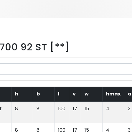
00 92 ST [**]
h
b
l
v
w
hmax
a
T
8
8
100
17
15
4
3
T
8
8
100
17
15
4
3