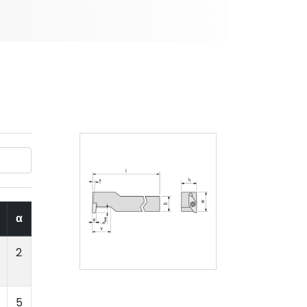
α
2
5