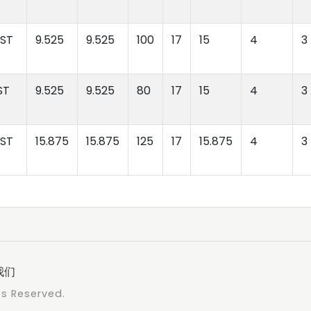
 ST
9.525
9.525
100
17
15
4
3
ST
9.525
9.525
80
17
15
4
3
 ST
15.875
15.875
125
17
15.875
4
3
我们
ts Reserved.