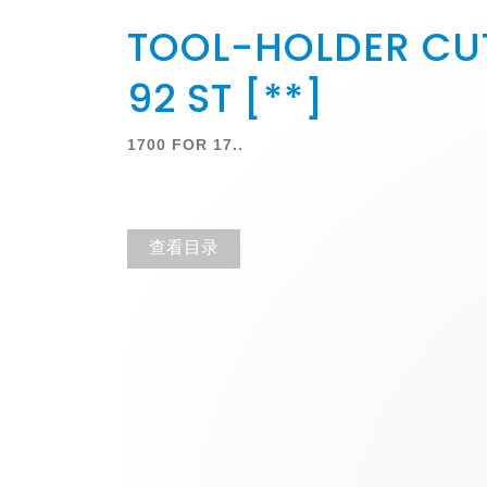
TOOL-HOLDER CUT
92 ST [**]
1700 FOR 17..
查看目录