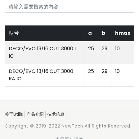
型号
a
b
hmax
DECO/EVO 13/16 CUT 3000 L
25
29
10
IC
DECO/EVO 13/16 CUT 3000
25
29
10
RA IC
关于Utilis
产品介绍
技术信息
Copyright © 2019-2022 NewTech All Rights Reserved.