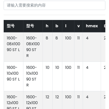
型号
型号
h
b
l
v
hmax
D
1600-
1600-
8
8
100
11
4
21
08X100
08X100
90 ST L
90 ST
R
1600-
1600-
10
10
100
11
4
21
10x100
10x100
90 ST L
90 ST
R
1600-
1600-
12
12
100
11
4
21
12x100
12x100
90 ST L
90 ST