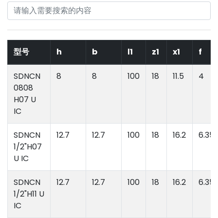
型号
h
b
l1
z1
x1
f
SDNCN
8
8
100
18
11.5
4
0808
H07 U
IC
SDNCN
12.7
12.7
100
18
16.2
6.35
1/2"H07
U IC
SDNCN
12.7
12.7
100
18
16.2
6.35
1/2"H11 U
IC