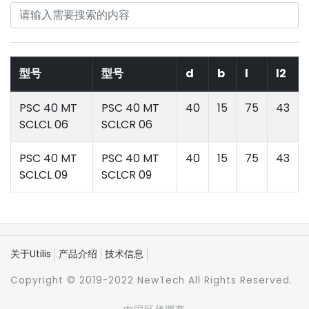
型号
型号
d
b
l
l2
PSC 40 MT
PSC 40 MT
40
15
75
43
SCLCL 06
SCLCR 06
PSC 40 MT
PSC 40 MT
40
15
75
43
SCLCL 09
SCLCR 09
关于Utilis
产品介绍
技术信息
Copyright © 2019-2022 NewTech All Rights Reserved.