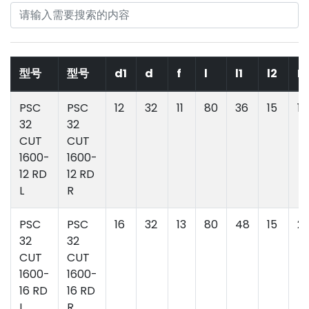
型号
型号
d1
d
f
l
l1
l2
D
PSC
PSC
12
32
11
80
36
15
17
32
32
CUT
CUT
1600-
1600-
12 RD
12 RD
L
R
PSC
PSC
16
32
13
80
48
15
21
32
32
CUT
CUT
1600-
1600-
16 RD
16 RD
L
R