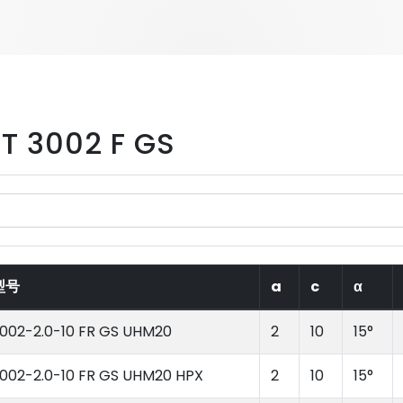
T 3002 F GS
型号
a
c
α
002-2.0-10 FR GS UHM20
2
10
15°
002-2.0-10 FR GS UHM20 HPX
2
10
15°